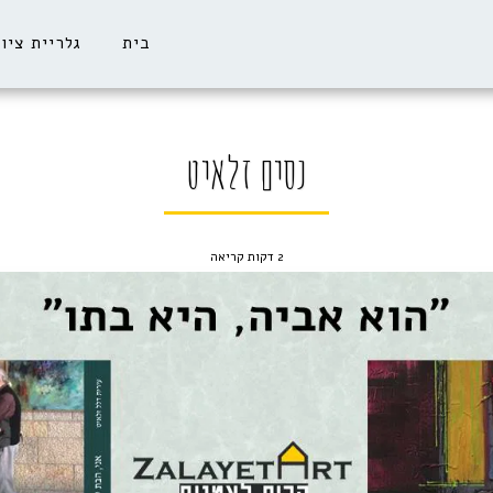
בית
גלריית ציו
נסים זלאיט
2 דקות קריאה