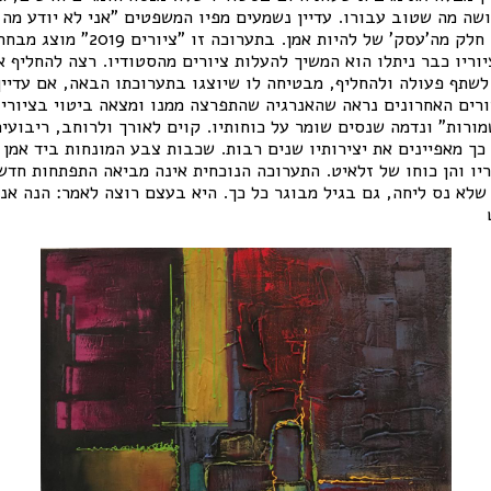
שה מה שטוב עבורו. עדיין נשמעים מפיו המשפטים "אני לא יודע מה 
רעיון לציור" ויודע שזה חלק מה'עסק' של להיו
ריו כבר ניתלו הוא המשיך להעלות ציורים מהסטודיו. רצה להחליף א
שתף פעולה ולהחליף, מבטיחה לו שיוצגו בתערוכתו הבאה, אם עדיין 
רים האחרונים נראה שהאנרגיה שהתפרצה ממנו ומצאה ביטוי בציוריו
מורות" ונדמה שנסים שומר על כוחותיו. קוים לאורך ולרוחב, ריבועים
ך מאפיינים את יצירותיו שנים רבות. שכבות צבע המונחות ביד אמן ו
ריו והן כוחו של זלאיט. התערוכה הנוכחית אינה מביאה התפתחות חד
לא נס ליחה, גם בגיל מבוגר כל כך. היא בעצם רוצה לאמר: הנה אני, 