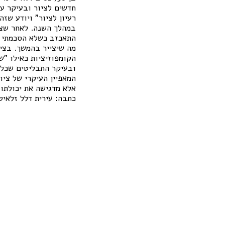
חדשים לציור ובעיקר עו
במהלך השנה. לאחר שציו
התאכזב כשלא הסכמתי ל
מה שיצייר בהמשך. בציו
הקומפוזיציות כאילו "ש
ובעיקר התבליטים שכל כ
המאפיין העיקרי של ציו
אלא מדגישה את יכולתו ש
כתבה: עירית דלל זלאיט