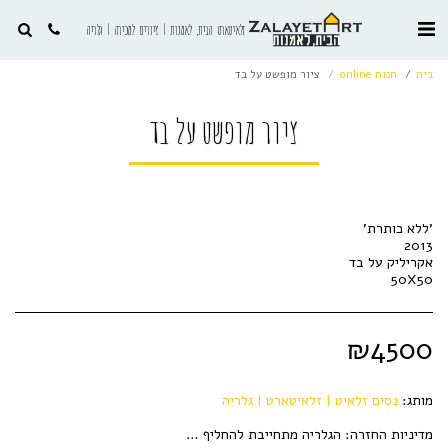
זלאיטארט הבית, לאמנות | ציורים למכירה | גלריה
בית
חנות online
ציור מופשט על בד
ציור מופשט על בד
50X50
₪
4500
מותג:
נסים זלאיט | זלאיטארט | גלריה
מדיניות החזרה:
הגלריה מתחייבת להחליף או להחזיר את תמורת הציור תוך 14 יום מהגעת הציור לבית הלקוח. התחייבות זו בתוקף אך ורק במידה שהציור מוחזר לגלריה על ידי הרוכש והינו במצב תקין ושלם ללא קילופי צבע, קרעים או כל פגם אחר שהתרחש לאחר הגעת הציור בבית הלקוח.