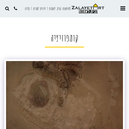
זלאיטארט הבית, לאמנות | ציורים למכירה | גלריה
קומפוזיציה