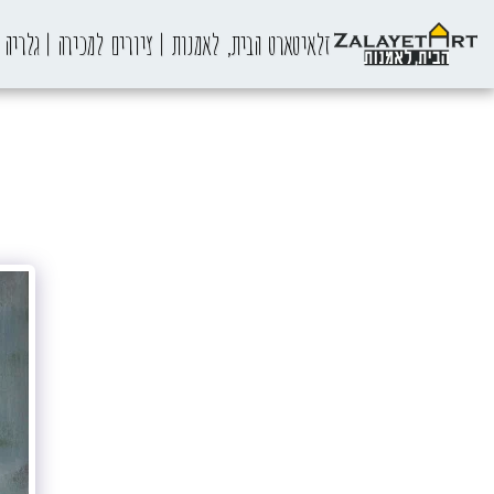
זלאיטארט הבית, לאמנות | ציורים למכירה | גלריה