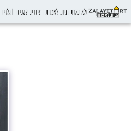
זלאיטארט הבית, לאמנות | ציורים למכירה | גלריה