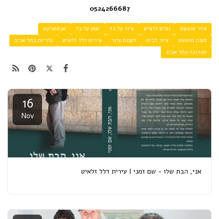
0524266687
ציור מופשט
נסים זלאיט
ציור על בד
שמן על בד
אבסטרקט
סגנון מופשט
ציור לבית
לקנות ציור
עירית דלל זלאיט
גלריות בתל אביב
תערוכה בתל אביב
16
Nov
אני, הבת שלו - שם זמני | עירית דלל זלאיט