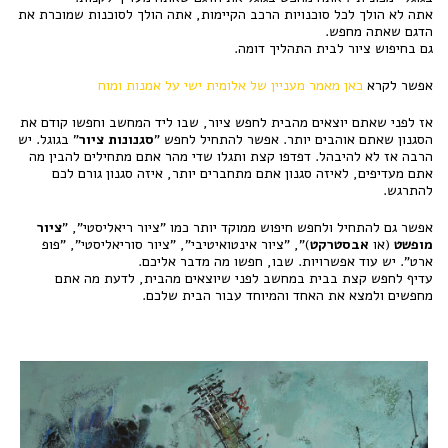
אתה לא הולך לכל סוכנויות הרכב הקיימות, אתה הולך לסוכנות שמוכרת את
הדגם שאתה מחפש.
גם בחיפוש ציור לבית התהליך דומה.
אפשר לקרא
כאן מאמר מעניין של אלומית ישי על אמנות ומוח
אז לפני שאתם יוצאים מהבית לחפש ציור, שבו ליד המחשב וחפשו קודם את
הסגנון שאתם אוהבים יותר. אפשר להתחיל לחפש "
סגנונות ציור
" בגוגל. יש
הרבה אז לא להיבהל. דפדפו קצת ותגלו שדי מהר אתם מתחילים להבין מה
אתם מעדיפים, לאיזה סגנון אתם מתחברים יותר, איזה סגנון גורם לכם
להתרגש.
אפשר גם להתחיל ולחפש חיפוש ממוקד יותר כמו "ציור ריאליסטי", "
ציור
מופשט
(או
אבסטרקט
)", "ציור אינטואיטיבי", "ציור סוריאליסטי", "פופ
ארט". יש עוד אפשרויות. שבו, חפשו מה מדבר אליכם.
עדיף לחפש קצת בבית במחשב לפני שיוצאים מהבית, לדעת מה אתם
מחפשים ולמצא את האחד והמיוחד עבור הבית שלכם.