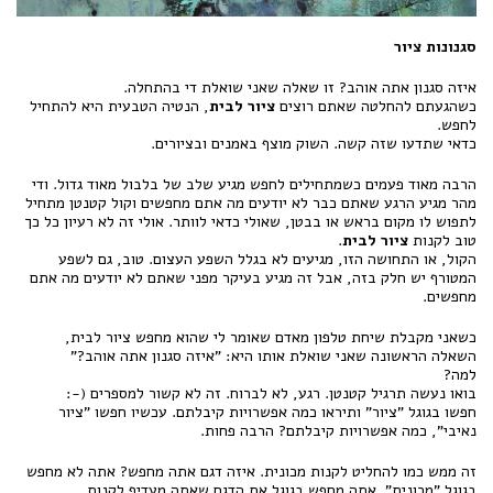
סגנונות ציור
איזה סגנון אתה אוהב? זו שאלה שאני שואלת די בהתחלה.
כשהגעתם להחלטה שאתם רוצים
ציור לבית
, הנטיה הטבעית היא להתחיל
לחפש.
כדאי שתדעו שזה קשה. השוק מוצף באמנים ובציורים.
הרבה מאוד פעמים כשמתחילים לחפש מגיע שלב של בלבול מאוד גדול. ודי
מהר מגיע הרגע שאתם כבר לא יודעים מה אתם מחפשים וקול קטנטן מתחיל
לתפוש לו מקום בראש או בבטן, שאולי כדאי לוותר. אולי זה לא רעיון כל כך
טוב לקנות
ציור לבית
.
הקול, או התחושה הזו, מגיעים לא בגלל השפע העצום. טוב, גם לשפע
המטורף יש חלק בזה, אבל זה מגיע בעיקר מפני שאתם לא יודעים מה אתם
מחפשים.
כשאני מקבלת שיחת טלפון מאדם שאומר לי שהוא מחפש ציור לבית,
השאלה הראשונה שאני שואלת אותו היא: "איזה סגנון אתה אוהב?"
למה?
בואו נעשה תרגיל קטנטן. רגע, לא לברוח. זה לא קשור למספרים (-:
חפשו בגוגל "ציור" ותיראו כמה אפשרויות קיבלתם. עכשיו חפשו "ציור
נאיבי", כמה אפשרויות קיבלתם? הרבה פחות.
זה ממש כמו להחליט לקנות מכונית. איזה דגם אתה מחפש? אתה לא מחפש
בגוגל "מכונית". אתה מחפש בגוגל את הדגם שאתה מעדיף לקנות.